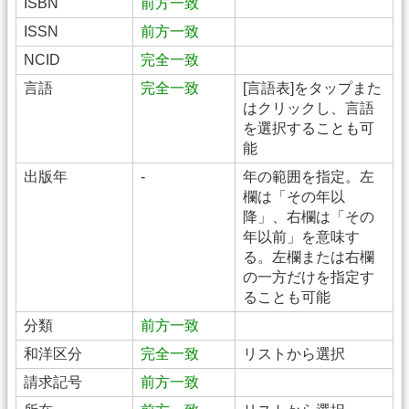
ISBN
前方一致
ISSN
前方一致
NCID
完全一致
言語
完全一致
[言語表]をタップまた
はクリックし、言語
を選択することも可
能
出版年
-
年の範囲を指定。左
欄は「その年以
降」、右欄は「その
年以前」を意味す
る。左欄または右欄
の一方だけを指定す
ることも可能
分類
前方一致
和洋区分
完全一致
リストから選択
請求記号
前方一致