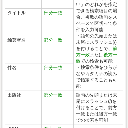
い」のどれかを指定
できる検索項目の場
タイトル
部分一致
合、複数の語句をス
ペースで区切って条
件を入力可能
・語句の先頭または
編著者名
部分一致
末尾にスラッシュ(/)
を付けることで、
前
方一致
または
後方一
致
での検索も可能
・検索条件をひらが
件名
部分一致
なやカタカナの読み
で指定することも可
能
出版社
部分一致
語句の先頭または末
尾にスラッシュ(/)を
付けることで、前方
一致または後方一致
での検索も可能